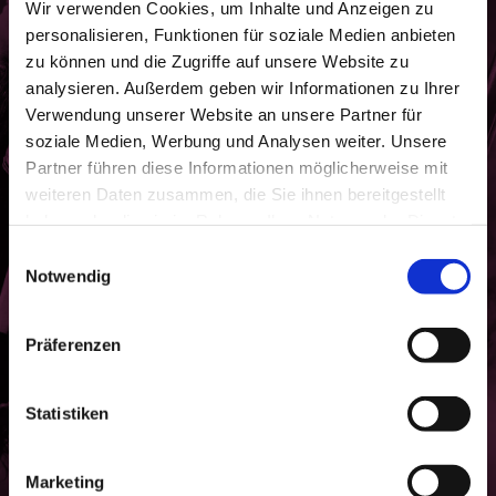
Wir verwenden Cookies, um Inhalte und Anzeigen zu
unserer Tänzerinnen, die Sie mit ihren körperlichen
personalisieren, Funktionen für soziale Medien anbieten
Vorzügen und anmutiger Grazie verzaubern.
zu können und die Zugriffe auf unsere Website zu
analysieren. Außerdem geben wir Informationen zu Ihrer
Verwendung unserer Website an unsere Partner für
soziale Medien, Werbung und Analysen weiter. Unsere
Partner führen diese Informationen möglicherweise mit
weiteren Daten zusammen, die Sie ihnen bereitgestellt
haben oder die sie im Rahmen Ihrer Nutzung der Dienste
gesammelt haben.
Einwilligungsauswahl
Notwendig
Präferenzen
Statistiken
Marketing