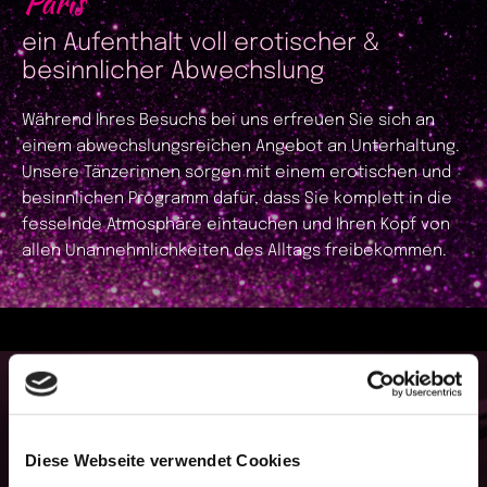
Paris
ein Aufenthalt voll erotischer &
besinnlicher Abwechslung
Während Ihres Besuchs bei uns erfreuen Sie sich an
einem abwechslungsreichen Angebot an Unterhaltung.
Unsere Tänzerinnen sorgen mit einem erotischen und
besinnlichen Programm dafür, dass Sie komplett in die
fesselnde Atmosphäre eintauchen und Ihren Kopf von
allen Unannehmlichkeiten des Alltags freibekommen.
Die Schönheit und Ausstrahlung unserer Tänzerinnen
genießen Sie in anmutigen Cabaret-Vorstellungen und
beim erotischen Poledance. Lehnen Sie sich zurück
Diese Webseite verwendet Cookies
und lassen Sie sich begeistern von den Bewegungen